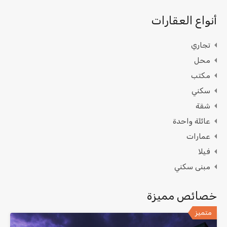
أنواع العقارات
تجاري
محل
مكتب
سكني
شقة
عائلة واحدة
عمارات
فيلا
مبنى سكني
خصائص مميزة
متميز