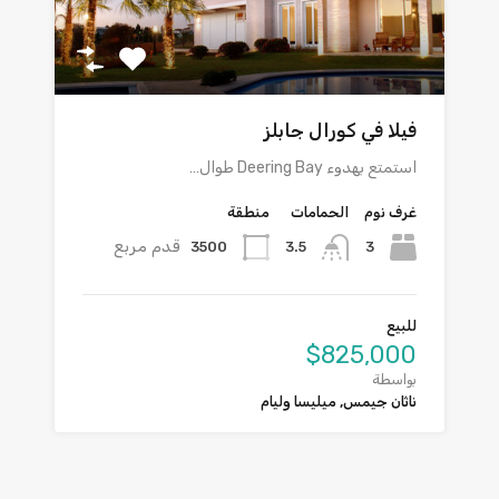
فيلا في كورال جابلز
استمتع بهدوء Deering Bay طوال…
غرف نوم
الحمامات
منطقة
قدم مربع
3500
3
3.5
للبيع
$825,000
بواسطة
ناثان جيمس, ميليسا وليام