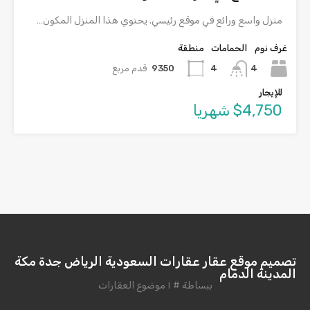
منزل واسع ورائع في موقع رئيسي. يحتوي هذا المنزل المكون…
غرف نوم
الحمامات
منطقة
4
9350
قدم مربع
4
للإيجار
$4,750 شهريا
تصميم موقع عقار عقارات السعودية الرياض جدة مكة
المدينة الدمام
ببساطة # ١ موضوع العقارات