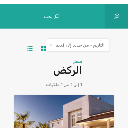
بحث
التاريخ - من جديد إلى قديم
مسار
الركض
1
إلى
1
من
1
ملكيات