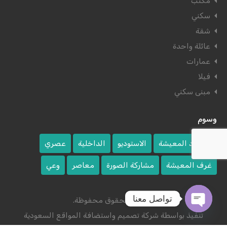
مكتب
سكني
شقة
عائلة واحدة
عمارات
فيلا
مبنى سكني
وسوم
اقتصاد المعيشة
الاستوديو
الداخلية
عصري
غرف المعيشة
مشاركة الصورة
معاصر
وعي
تواصل معنا
© ٢٠٢٤ الحقوق محفوظة.
تنفيذ بواسطة
شركة تصميم واستضافة المواقع السعودية
Open
chaty