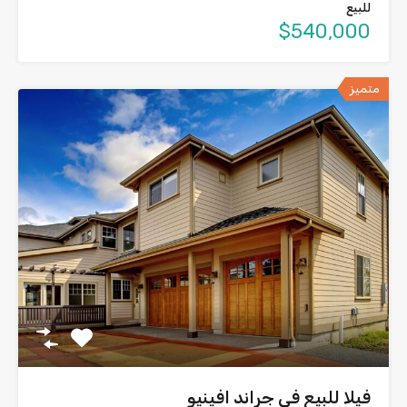
للبيع
$540,000
متميز
فيلا للبيع في جراند افينيو