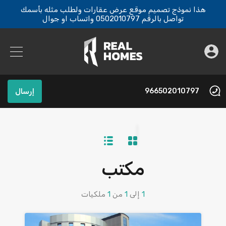
هذا نموذج تصميم موقع عرض عقارات ولطلب مثله بأسمك
تواصل بالرقم 0502010797 واتساب او جوال
966502010797
إرسال
مكتب
1
إلى
1
من
1
ملكيات