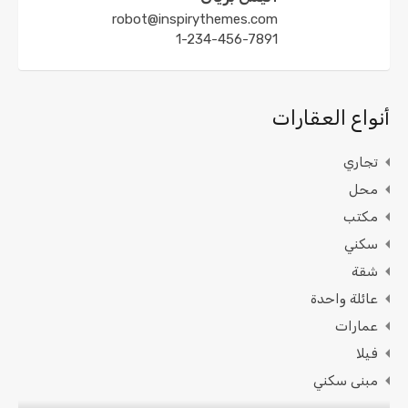
robot@inspirythemes.com
1-234-456-7891
أنواع العقارات
تجاري
محل
مكتب
سكني
شقة
عائلة واحدة
عمارات
فيلا
مبنى سكني