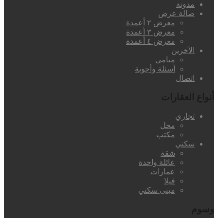
مدونة
صالة عرض
معرض ٢ أعمدة
معرض ٣ أعمدة
معرض ٤ أعمدة
الآخرين
ميامي
أسئلة وأجوبة
اتصال
أنواع العقارات
تجاري
محل
مكتب
سكني
شقة
عائلة واحدة
عمارات
فيلا
مبنى سكني
وسوم