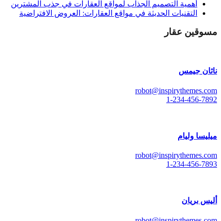
أهمية التصميم الجذاب لمواقع العقارات في جذب المشترين
التقنيات الحديثة في مواقع العقارات: العروض الافتراضية
مسوقين عقار
ناثان جيمس
robot@inspirythemes.com
1-234-456-7892
ميليسا وليام
robot@inspirythemes.com
1-234-456-7893
أليس بريان
robot@inspirythemes.com