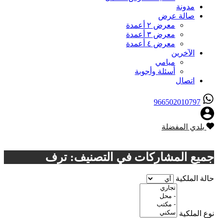
مدونة
صالة عرض
معرض ٢ أعمدة
معرض ٣ أعمدة
معرض ٤ أعمدة
الآخرين
ميامي
أسئلة وأجوبة
اتصال
966502010797
بلدي المفضلة
إرسال
جميع المشاركات في التصنيف: ترف
حالة الملكية
نوع الملكية