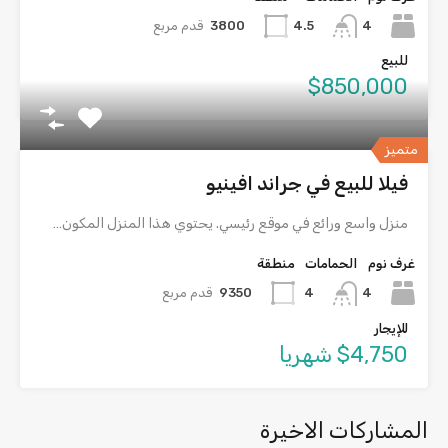
4
3800
قدم مربع
4.5
للبيع
$850,000
متميز
فيلا للبيع في جراند افينيو
منزل واسع ورائع في موقع رئيسي. يحتوي هذا المنزل المكون…
غرف نوم
الحمامات
منطقة
4
9350
قدم مربع
4
للإيجار
$4,750 شهريا
المشاركات الاخيرة