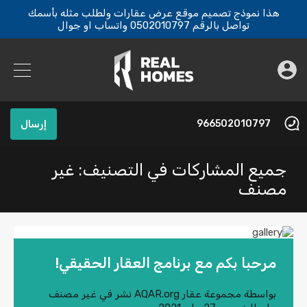
هذا نموذج تصميم موقع عرض عقارات ولطلب مثله بأسمك
تواصل بالرقم 0502010797 واتساب او جوال
966502010797
إرسال
جميع المشاركات في التصنيف: غير
مصنف
مرحبا بكم مع برنامج العقار الحقيقي!
بواسطة
مجموعة عقار AQAR.org
نشر في
غير مصنف