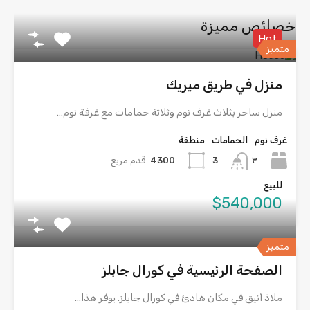
خصائص مميزة
Hot
متميز
منزل في طريق ميريك
منزل ساحر بثلاث غرف نوم وثلاثة حمامات مع غرفة نوم…
غرف نوم
الحمامات
منطقة
٣
4300
قدم مربع
3
للبيع
$540,000
متميز
الصفحة الرئيسية في كورال جابلز
ملاذ أنيق في مكان هادئ في كورال جابلز. يوفر هذا…