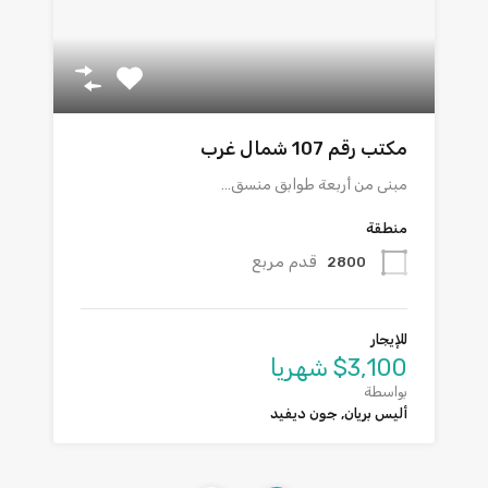
مكتب رقم 107 شمال غرب
مبنى من أربعة طوابق منسق…
منطقة
قدم مربع
2800
للإيجار
$3,100 شهريا
بواسطة
أليس بريان, جون ديفيد