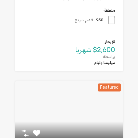
منطقة
قدم مربع
950
للإيجار
$2,600 شهريا
بواسطة
ميليسا وليام
Featured