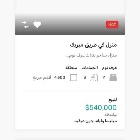
Hot
منزل في طريق ميريك
منزل ساحر بثلاث غرف نوم…
غرف نوم
الحمامات
منطقة
قدم مربع
4300
٣
3
للبيع
$540,000
بواسطة
ميليسا وليام, جون ديفيد