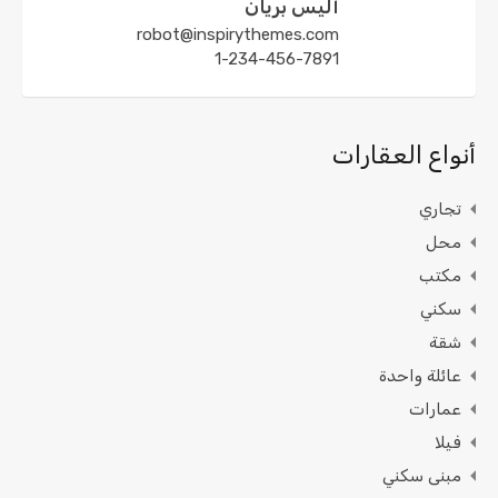
أليس بريان
robot@inspirythemes.com
1-234-456-7891
أنواع العقارات
تجاري
محل
مكتب
سكني
شقة
عائلة واحدة
عمارات
فيلا
مبنى سكني